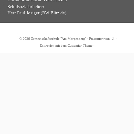
Schulsozialarbeiter:
Herr Paul Josiger (BW Blitz.de)
·
© 2026
Gemeinschaftsschule "Am Morgenberg"
·
Präsentiert von
·
Entworfen mit dem
Customizr-Theme
·