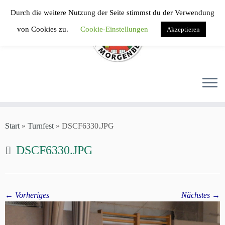
Zum
Durch die weitere Nutzung der Seite stimmst du der Verwendung
Inhalt
von Cookies zu.
Cookie-Einstellungen
Akzeptieren
springen
Start
»
Turnfest
»
DSCF6330.JPG
DSCF6330.JPG
← Vorheriges
Nächstes →