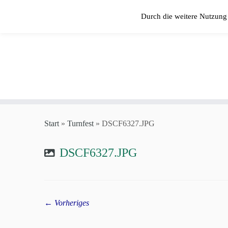
Zum
Durch die weitere Nutzung
Inhalt
springen
Start
»
Turnfest
»
DSCF6327.JPG
DSCF6327.JPG
← Vorheriges