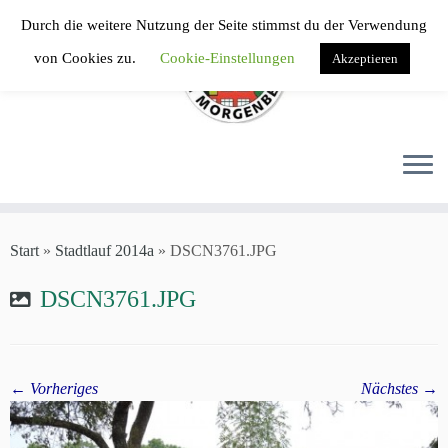
Zum
Durch die weitere Nutzung der Seite stimmst du der Verwendung
Inhalt
von Cookies zu.
Cookie-Einstellungen
Akzeptieren
springen
Start
»
Stadtlauf 2014a
»
DSCN3761.JPG
DSCN3761.JPG
← Vorheriges
Nächstes →