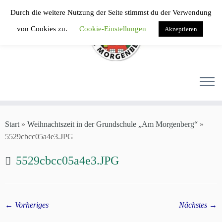
Zum
Durch die weitere Nutzung der Seite stimmst du der Verwendung
Inhalt
von Cookies zu.
Cookie-Einstellungen
Akzeptieren
springen
Start
»
Weihnachtszeit in der Grundschule „Am Morgenberg“
»
5529cbcc05a4e3.JPG
5529cbcc05a4e3.JPG
← Vorheriges
Nächstes →