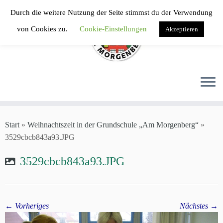
Zum
Durch die weitere Nutzung der Seite stimmst du der Verwendung
Inhalt
von Cookies zu.
Cookie-Einstellungen
Akzeptieren
springen
Start
»
Weihnachtszeit in der Grundschule „Am Morgenberg“
»
3529cbcb843a93.JPG
3529cbcb843a93.JPG
← Vorheriges
Nächstes →