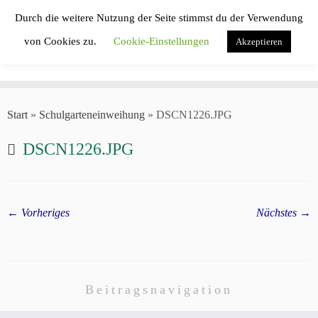
Zum
Durch die weitere Nutzung der Seite stimmst du der Verwendung
Inhalt
von Cookies zu.
Cookie-Einstellungen
Akzeptieren
springen
Start
»
Schulgarteneinweihung
»
DSCN1226.JPG
DSCN1226.JPG
← Vorheriges
Nächstes →
Beitragsnavigation