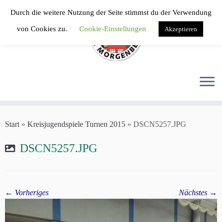
Zum
Durch die weitere Nutzung der Seite stimmst du der Verwendung
Inhalt
von Cookies zu.
Cookie-Einstellungen
Akzeptieren
springen
Start
»
Kreisjugendspiele Turnen 2015
»
DSCN5257.JPG
DSCN5257.JPG
← Vorheriges
Nächstes →