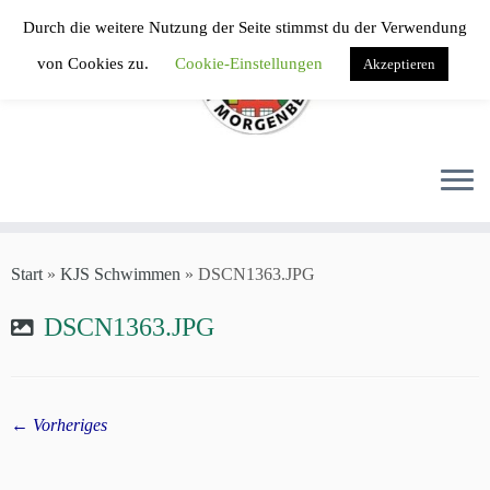
Zum
Durch die weitere Nutzung der Seite stimmst du der Verwendung
Inhalt
von Cookies zu.
Cookie-Einstellungen
Akzeptieren
springen
Start
»
KJS Schwimmen
»
DSCN1363.JPG
DSCN1363.JPG
← Vorheriges