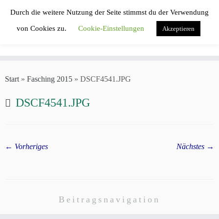
Zum
Durch die weitere Nutzung der Seite stimmst du der Verwendung
Inhalt
von Cookies zu.
Cookie-Einstellungen
Akzeptieren
springen
Start
»
Fasching 2015
»
DSCF4541.JPG
DSCF4541.JPG
← Vorheriges
Nächstes →
Beitragsnavigation