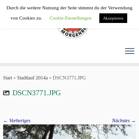
Zum
Durch die weitere Nutzung der Seite stimmst du der Verwendung
Inhalt
von Cookies zu.
Cookie-Einstellungen
Akzeptieren
springen
Start
»
Stadtlauf 2014a
»
DSCN3771.JPG
DSCN3771.JPG
← Vorheriges
Nächstes →